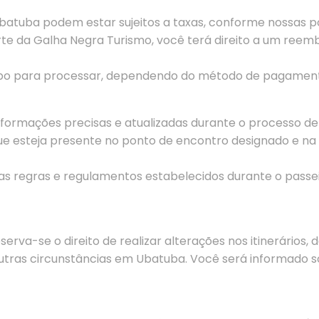
batuba podem estar sujeitos a taxas, conforme nossas p
e da Galha Negra Turismo, você terá direito a um reembo
o para processar, dependendo do método de pagamento 
informações precisas e atualizadas durante o processo de
 que esteja presente no ponto de encontro designado e n
as regras e regulamentos estabelecidos durante o pass
va-se o direito de realizar alterações nos itinerários, d
outras circunstâncias em Ubatuba. Você será informado so